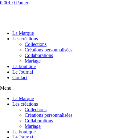
Aller
0.00
€
0
Panier
au
contenu
La Marque
Les créations
Collections
Créations personnalisées
Collaborations
Mariage
La boutique
Le Journal
Contact
Menu
La Marque
Les créations
Collections
Créations personnalisées
Collaborations
Mariage
La boutique
Le Journal