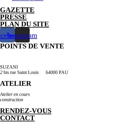
GAZETTE
PRESSE
PLAN DU SITE
acebook
Instagram
POINTS DE VENTE
SUZANI
2
bis rue Saint Louis 64000 PAU
ATELIER
Atelier en cours
construction
RENDEZ-VOUS
CONTACT