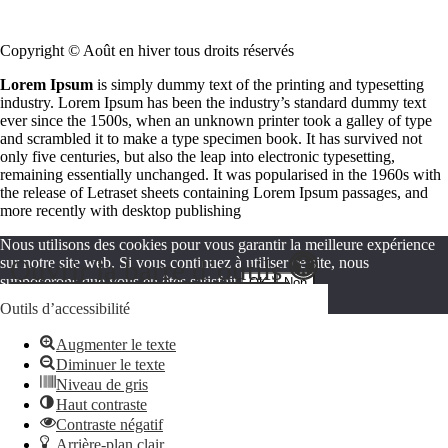
Copyright © Août en hiver tous droits réservés
Lorem Ipsum
is simply dummy text of the printing and typesetting
industry. Lorem Ipsum has been the industry’s standard dummy text
ever since the 1500s, when an unknown printer took a galley of type
and scrambled it to make a type specimen book. It has survived not
only five centuries, but also the leap into electronic typesetting,
remaining essentially unchanged. It was popularised in the 1960s with
the release of Letraset sheets containing Lorem Ipsum passages, and
more recently with desktop publishing
Nous utilisons des cookies pour vous garantir la meilleure expérience
Ouvrir la barre d’outils
sur notre site web. Si vous continuez à utiliser ce site, nous
supposerons que vous en êtes satisfait.
OK
Non
Politique de confidentialité
Outils d’accessibilité
Augmenter le texte
Diminuer le texte
Niveau de gris
Haut contraste
Contraste négatif
Arrière-plan clair