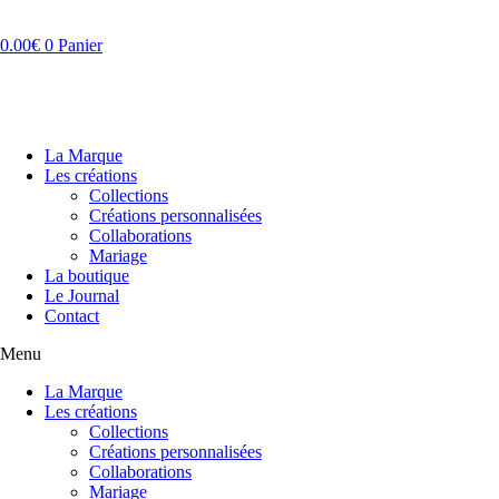
Aller
au
0.00
€
0
Panier
contenu
La Marque
Les créations
Collections
Créations personnalisées
Collaborations
Mariage
La boutique
Le Journal
Contact
Menu
La Marque
Les créations
Collections
Créations personnalisées
Collaborations
Mariage