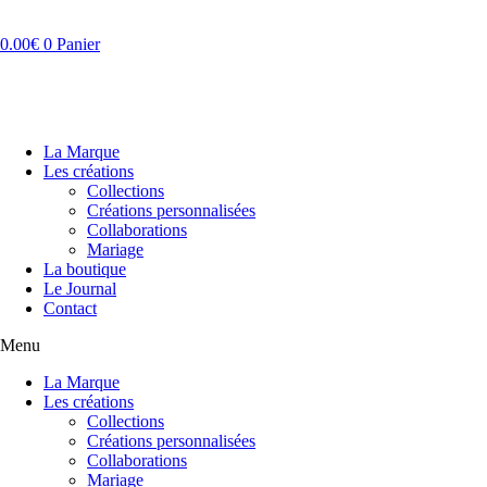
Aller
au
0.00
€
0
Panier
contenu
La Marque
Les créations
Collections
Créations personnalisées
Collaborations
Mariage
La boutique
Le Journal
Contact
Menu
La Marque
Les créations
Collections
Créations personnalisées
Collaborations
Mariage