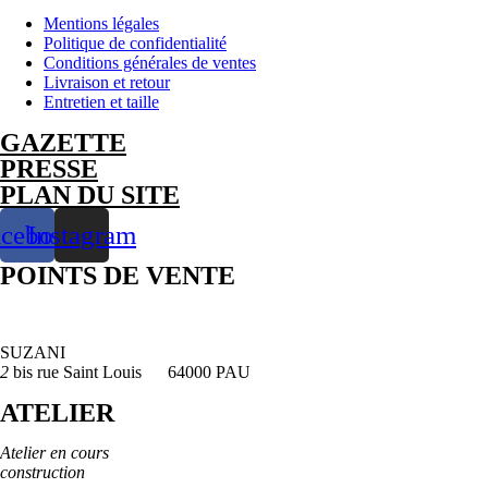
Mentions légales
Politique de confidentialité
Conditions générales de ventes
Livraison et retour
Entretien et taille
GAZETTE
PRESSE
PLAN DU SITE
acebook
Instagram
POINTS DE VENTE
SUZANI
2
bis rue Saint Louis 64000 PAU
ATELIER
Atelier en cours
construction