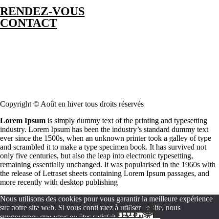
RENDEZ-VOUS
CONTACT
Copyright © Août en hiver tous droits réservés
Lorem Ipsum
is simply dummy text of the printing and typesetting
industry. Lorem Ipsum has been the industry’s standard dummy text
ever since the 1500s, when an unknown printer took a galley of type
and scrambled it to make a type specimen book. It has survived not
only five centuries, but also the leap into electronic typesetting,
remaining essentially unchanged. It was popularised in the 1960s with
the release of Letraset sheets containing Lorem Ipsum passages, and
more recently with desktop publishing
Nous utilisons des cookies pour vous garantir la meilleure expérience
Ouvrir la barre d’outils
sur notre site web. Si vous continuez à utiliser ce site, nous
supposerons que vous en êtes satisfait.
OK
Non