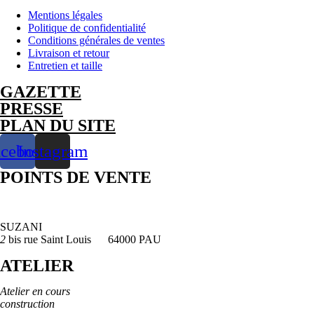
Mentions légales
Politique de confidentialité
Conditions générales de ventes
Livraison et retour
Entretien et taille
GAZETTE
PRESSE
PLAN DU SITE
acebook
Instagram
POINTS DE VENTE
SUZANI
2
bis rue Saint Louis 64000 PAU
ATELIER
Atelier en cours
construction