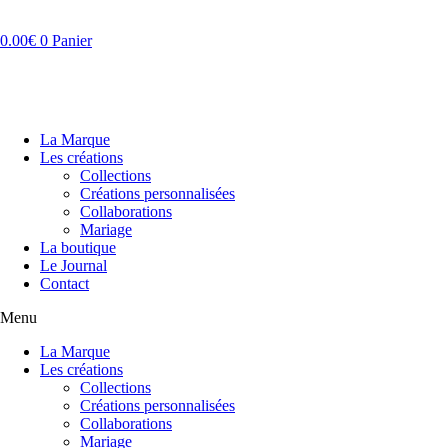
Aller
au
0.00
€
0
Panier
contenu
La Marque
Les créations
Collections
Créations personnalisées
Collaborations
Mariage
La boutique
Le Journal
Contact
Menu
La Marque
Les créations
Collections
Créations personnalisées
Collaborations
Mariage