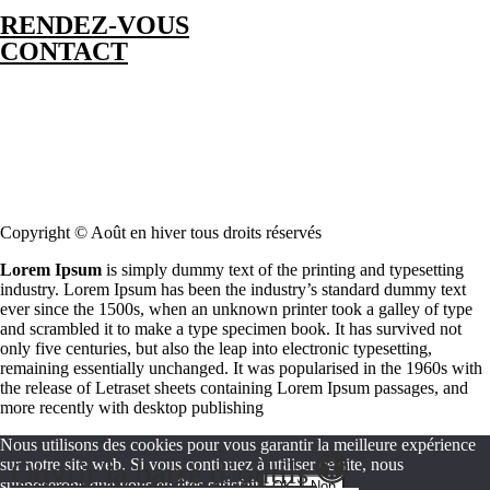
RENDEZ-VOUS
CONTACT
Copyright © Août en hiver tous droits réservés
Lorem Ipsum
is simply dummy text of the printing and typesetting
industry. Lorem Ipsum has been the industry’s standard dummy text
ever since the 1500s, when an unknown printer took a galley of type
and scrambled it to make a type specimen book. It has survived not
only five centuries, but also the leap into electronic typesetting,
remaining essentially unchanged. It was popularised in the 1960s with
the release of Letraset sheets containing Lorem Ipsum passages, and
more recently with desktop publishing
Nous utilisons des cookies pour vous garantir la meilleure expérience
Ouvrir la barre d’outils
sur notre site web. Si vous continuez à utiliser ce site, nous
supposerons que vous en êtes satisfait.
OK
Non