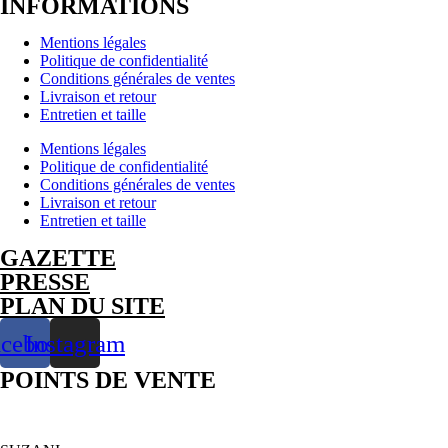
INFORMATIONS
-
Bague
Mentions légales
ligne
Politique de confidentialité
–
Conditions générales de ventes
Confidences
Livraison et retour
-
Entretien et taille
Braille
-
Mentions légales
Argent
Politique de confidentialité
925
Conditions générales de ventes
Livraison et retour
Entretien et taille
GAZETTE
PRESSE
PLAN DU SITE
acebook
Instagram
POINTS DE VENTE