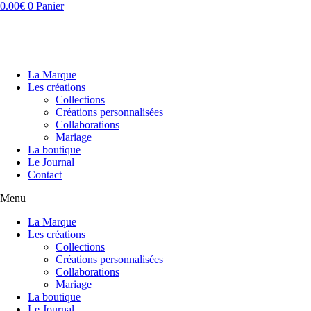
Aller
0.00
€
0
Panier
au
contenu
La Marque
Les créations
Collections
Créations personnalisées
Collaborations
Mariage
La boutique
Le Journal
Contact
Menu
La Marque
Les créations
Collections
Créations personnalisées
Collaborations
Mariage
La boutique
Le Journal