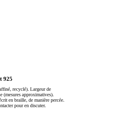
t 925
affiné, recyclé). Largeur de
lle (mesures approximatives).
crit en braille, de manière percée.
ntacter pour en discuter.