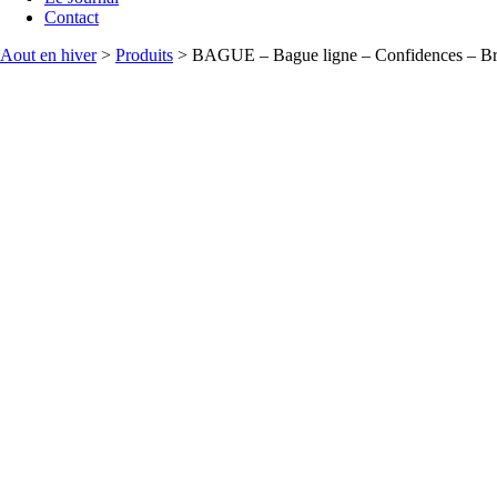
Contact
Aout en hiver
>
Produits
>
BAGUE – Bague ligne – Confidences – Bra