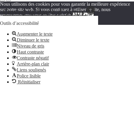
Nous utilisons des cookies pour vous garantir la meilleure expérience
Ouvrir la barre d’outils
sur notre site web. Si vous continuez à utiliser ce site, nous
supposerons que vous en êtes satisfait.
OK
Non
Politique de confidentialité
Outils d’accessibilité
Augmenter le texte
Diminuer le texte
Niveau de gris
Haut contraste
Contraste négatif
Arrière-plan clair
Liens soulignés
Police lisible
Réinitialiser