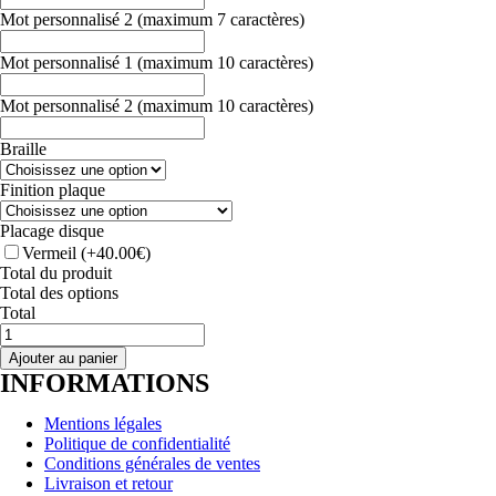
Mot personnalisé 2 (maximum 7 caractères)
Mot personnalisé 1 (maximum 10 caractères)
Mot personnalisé 2 (maximum 10 caractères)
Braille
Finition plaque
Placage disque
Vermeil
(+40.00€)
Total du produit
Total des options
Total
quantité
de
Ajouter au panier
BOUCLE
INFORMATIONS
D’OREILLES
–
Mentions légales
Pendants
Politique de confidentialité
–
Conditions générales de ventes
Confidences
Livraison et retour
-