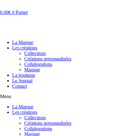
Aller
au
0.00
€
0
Panier
contenu
La Marque
Les créations
Collections
Créations personnalisées
Collaborations
Mariage
La boutique
Le Journal
Contact
Menu
La Marque
Les créations
Collections
Créations personnalisées
Collaborations
Mariage