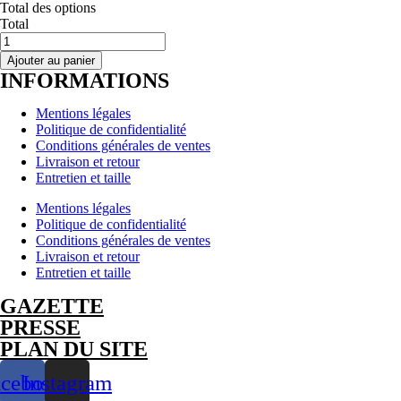
Total des options
Total
quantité
de
Ajouter au panier
BOUCLES
INFORMATIONS
D’OREILLES
-
Mentions légales
Pendants
Politique de confidentialité
-
Conditions générales de ventes
Souvenirs
Livraison et retour
-
Entretien et taille
Rebelles
–
Mentions légales
Argent
Politique de confidentialité
925
Conditions générales de ventes
Livraison et retour
Entretien et taille
GAZETTE
PRESSE
PLAN DU SITE
acebook
Instagram