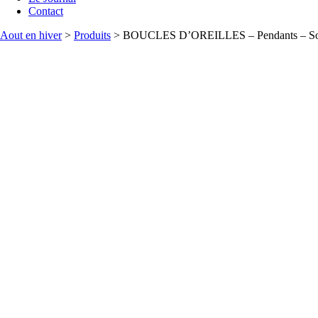
Contact
Aout en hiver
>
Produits
>
BOUCLES D’OREILLES – Pendants – Souve