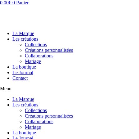
Aller
0.00
€
0
Panier
au
contenu
La Marque
Les créations
Collections
Créations personnalisées
Collaborations
Mariage
La boutique
Le Journal
Contact
Menu
La Marque
Les créations
Collections
Créations personnalisées
Collaborations
Mariage
La boutique
Le Journal