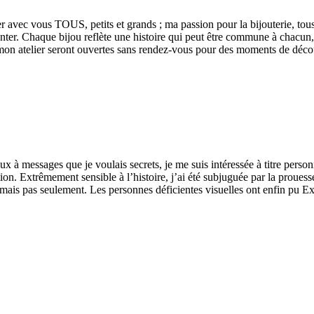
 avec vous TOUS, petits et grands ; ma passion pour la bijouterie, tou
conter. Chaque bijou reflète une histoire qui peut être commune à chacun
 mon atelier seront ouvertes sans rendez-vous pour des moments de déco
oux à messages que je voulais secrets, je me suis intéressée à titre perso
on. Extrêmement sensible à l’histoire, j’ai été subjuguée par la prouesse
e mais pas seulement. Les personnes déficientes visuelles ont enfin pu E