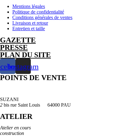
Mentions légales
Politique de confidentialité
Conditions générales de ventes
Livraison et retour
Entretien et taille
GAZETTE
PRESSE
PLAN DU SITE
acebook
Instagram
POINTS DE VENTE
SUZANI
2
bis rue Saint Louis 64000 PAU
ATELIER
Atelier en cours
construction