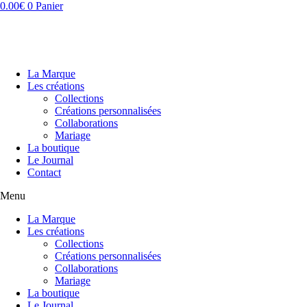
Aller
0.00
€
0
Panier
au
contenu
La Marque
Les créations
Collections
Créations personnalisées
Collaborations
Mariage
La boutique
Le Journal
Contact
Menu
La Marque
Les créations
Collections
Créations personnalisées
Collaborations
Mariage
La boutique
Le Journal