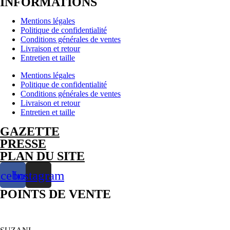
INFORMATIONS
-
Back
Mentions légales
Plate
Politique de confidentialité
-
Conditions générales de ventes
Chain
Livraison et retour
-
Entretien et taille
Confidences
-
Mentions légales
Braille
Politique de confidentialité
-
Conditions générales de ventes
Silver
Livraison et retour
925
Entretien et taille
GAZETTE
PRESSE
PLAN DU SITE
acebook
Instagram
POINTS DE VENTE