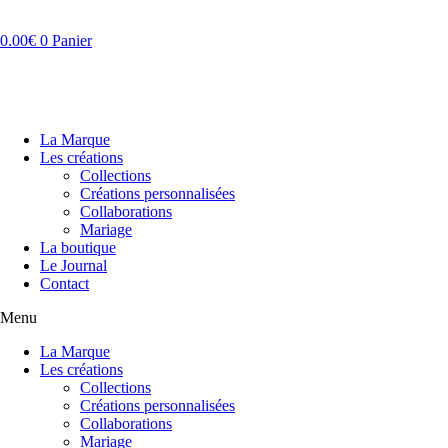
Aller
au
0.00
€
0
Panier
contenu
La Marque
Les créations
Collections
Créations personnalisées
Collaborations
Mariage
La boutique
Le Journal
Contact
Menu
La Marque
Les créations
Collections
Créations personnalisées
Collaborations
Mariage