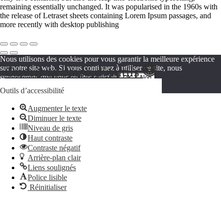
remaining essentially unchanged. It was popularised in the 1960s with
the release of Letraset sheets containing Lorem Ipsum passages, and
more recently with desktop publishing
Nous utilisons des cookies pour vous garantir la meilleure expérience
Ouvrir la barre d’outils
sur notre site web. Si vous continuez à utiliser ce site, nous
supposerons que vous en êtes satisfait.
OK
Non
Politique de confidentialité
Outils d’accessibilité
Augmenter le texte
Diminuer le texte
Niveau de gris
Haut contraste
Contraste négatif
Arrière-plan clair
Liens soulignés
Police lisible
Réinitialiser