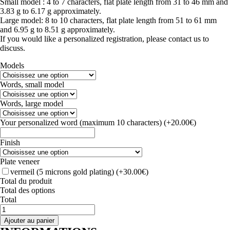
Small model : 4 to 7 characters, flat plate length from 31 to 46 mm and
3.83 g to 6.17 g approximately.
Large model: 8 to 10 characters, flat plate length from 51 to 61 mm
and 6.95 g to 8.51 g approximately.
If you would like a personalized registration, please contact us to
discuss.
Models
Words, small model
Words, large model
Your personalized word (maximum 10 characters)
(+20.00€)
Finish
Plate veneer
vermeil (5 microns gold plating)
(+30.00€)
Total du produit
Total des options
Total
quantité
de
Ajouter au panier
NECKLACE