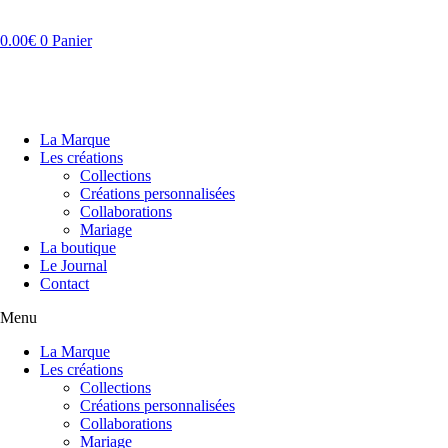
Aller
au
0.00
€
0
Panier
contenu
La Marque
Les créations
Collections
Créations personnalisées
Collaborations
Mariage
La boutique
Le Journal
Contact
Menu
La Marque
Les créations
Collections
Créations personnalisées
Collaborations
Mariage