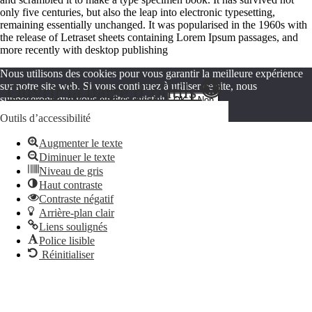
only five centuries, but also the leap into electronic typesetting,
remaining essentially unchanged. It was popularised in the 1960s with
the release of Letraset sheets containing Lorem Ipsum passages, and
more recently with desktop publishing
Nous utilisons des cookies pour vous garantir la meilleure expérience
Ouvrir la barre d’outils
sur notre site web. Si vous continuez à utiliser ce site, nous
supposerons que vous en êtes satisfait.
OK
Non
Politique de confidentialité
Outils d’accessibilité
Augmenter le texte
Diminuer le texte
Niveau de gris
Haut contraste
Contraste négatif
Arrière-plan clair
Liens soulignés
Police lisible
Réinitialiser