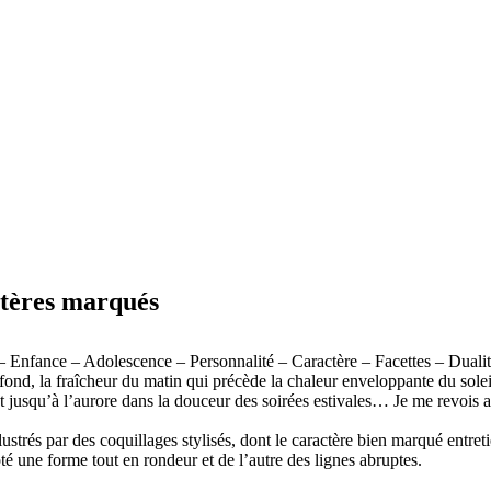
ctères marqués
– Enfance – Adolescence – Personnalité – Caractère – Facettes – Duali
nd, la fraîcheur du matin qui précède la chaleur enveloppante du soleil
ngent jusqu’à l’aurore dans la douceur des soirées estivales… Je me revoi
trés par des coquillages stylisés, dont le caractère bien marqué entretien
é une forme tout en rondeur et de l’autre des lignes abruptes.