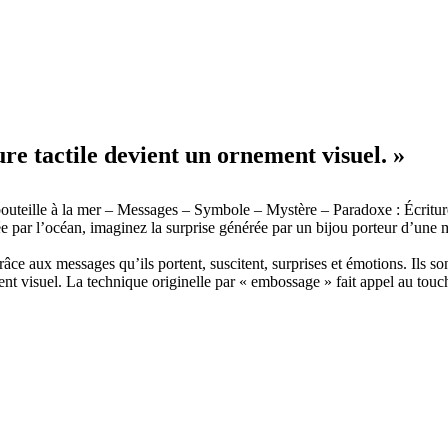
re tactile devient un ornement visuel. »
uteille à la mer – Messages – Symbole – Mystère – Paradoxe : Écriture
ar l’océan, imaginez la surprise générée par un bijou porteur d’une myst
râce aux messages qu’ils portent, suscitent, surprises et émotions. Ils so
ment visuel. La technique originelle par « embossage » fait appel au touc