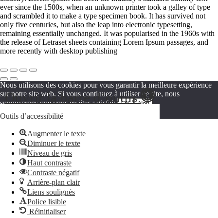
ever since the 1500s, when an unknown printer took a galley of type
and scrambled it to make a type specimen book. It has survived not
only five centuries, but also the leap into electronic typesetting,
remaining essentially unchanged. It was popularised in the 1960s with
the release of Letraset sheets containing Lorem Ipsum passages, and
more recently with desktop publishing
Nous utilisons des cookies pour vous garantir la meilleure expérience
Ouvrir la barre d’outils
sur notre site web. Si vous continuez à utiliser ce site, nous
supposerons que vous en êtes satisfait.
OK
Non
Politique de confidentialité
Outils d’accessibilité
Augmenter le texte
Diminuer le texte
Niveau de gris
Haut contraste
Contraste négatif
Arrière-plan clair
Liens soulignés
Police lisible
Réinitialiser