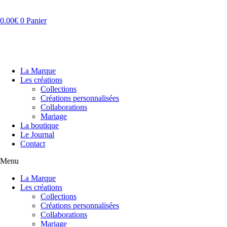
Aller
au
0.00
€
0
Panier
contenu
La Marque
Les créations
Collections
Créations personnalisées
Collaborations
Mariage
La boutique
Le Journal
Contact
Menu
La Marque
Les créations
Collections
Créations personnalisées
Collaborations
Mariage