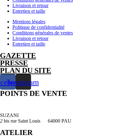
-
Livraison et retour
Confidencias
Entretien et taille
-
Braille
Mentions légales
-
Politique de confidentialité
Plata
Conditions générales de ventes
925
Livraison et retour
Entretien et taille
GAZETTE
PRESSE
PLAN DU SITE
acebook
Instagram
POINTS DE VENTE
SUZANI
2
bis rue Saint Louis 64000 PAU
ATELIER