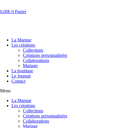
Aller
au
0.00
€
0
Panier
contenu
La Marque
Les créations
Collections
Créations personnalisées
Collaborations
Mariage
La boutique
Le Journal
Contact
Menu
La Marque
Les créations
Collections
Créations personnalisées
Collaborations
Mariage