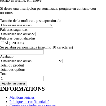
escrito en Braille, en relieve.
Si desea una inscripción personalizada, póngase en contacto con
nosotros.
Tamaño de la muñeca - peso aproximado
Palabras sugeridas
Palabras personalizadas
Sí
(+20.00€)
Su palabra personalizada (máximo 10 caracteres)
Acabado
Total du produit
Total des options
Total
quantité
de
Ajouter au panier
PULSERA
INFORMATIONS
-
Alianza
Mentions légales
de
Politique de confidentialité
boda
Conditions générales de ventes