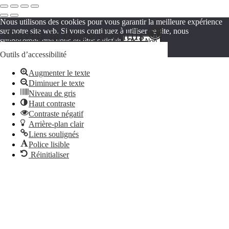
Nous utilisons des cookies pour vous garantir la meilleure expérience
Ouvrir la barre d’outils
sur notre site web. Si vous continuez à utiliser ce site, nous
supposerons que vous en êtes satisfait.
OK
Non
Politique de confidentialité
Outils d’accessibilité
Augmenter le texte
Diminuer le texte
Niveau de gris
Haut contraste
Contraste négatif
Arrière-plan clair
Liens soulignés
Police lisible
Réinitialiser